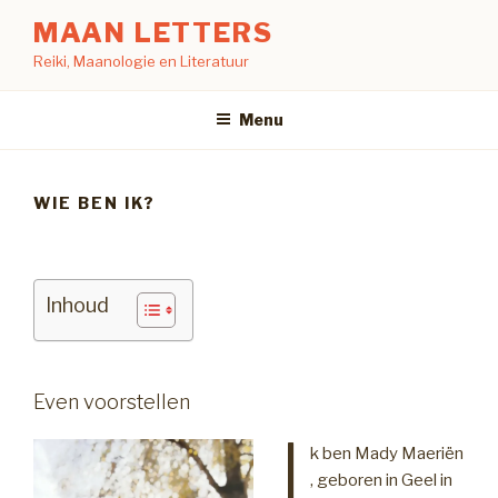
Naar
MAAN LETTERS
de
Reiki, Maanologie en Literatuur
inhoud
springen
Menu
WIE BEN IK?
Inhoud
Even voorstellen
I
k ben Mady Maeriën
, geboren in Geel in