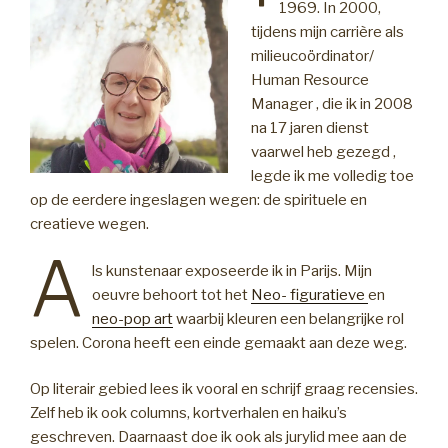
1969. In 2000,
tijdens mijn carrière als
milieucoördinator/
Human Resource
Manager , die ik in 2008
na 17 jaren dienst
vaarwel heb gezegd ,
legde ik me volledig toe
op de eerdere ingeslagen wegen: de spirituele en
creatieve wegen.
A
ls kunstenaar exposeerde ik in Parijs. Mijn
oeuvre behoort tot het
Neo- figuratieve
en
neo-pop art
waarbij kleuren een belangrijke rol
spelen. Corona heeft een einde gemaakt aan deze weg.
Op literair gebied lees ik vooral en schrijf graag recensies.
Zelf heb ik ook columns, kortverhalen en haiku’s
geschreven. Daarnaast doe ik ook als jurylid mee aan de