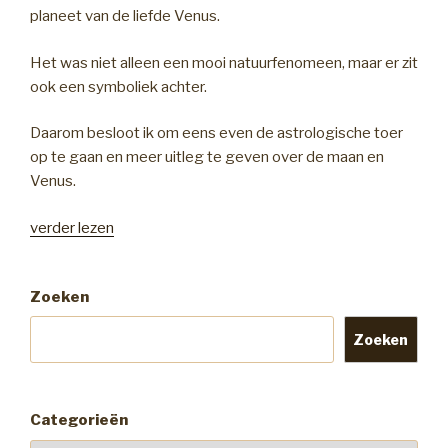
planeet van de liefde Venus.
Het was niet alleen een mooi natuurfenomeen, maar er zit
ook een symboliek achter.
Daarom besloot ik om eens even de astrologische toer
op te gaan en meer uitleg te geven over de maan en
Venus.
“De
verder lezen
maan
en
Zoeken
Venus:
een
Zoeken
mooie
combinatie”
Categorieën