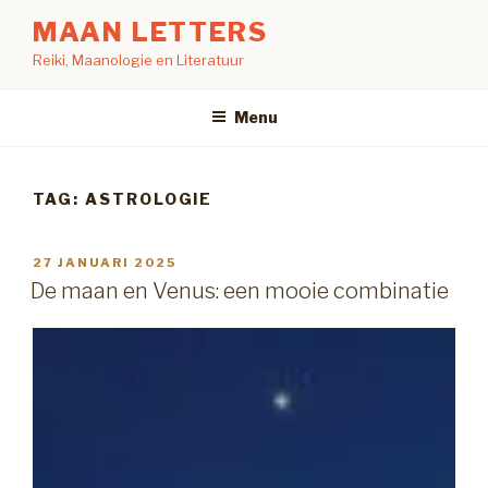
Naar
MAAN LETTERS
de
Reiki, Maanologie en Literatuur
inhoud
springen
Menu
TAG:
ASTROLOGIE
GEPLAATST
27 JANUARI 2025
OP
De maan en Venus: een mooie combinatie