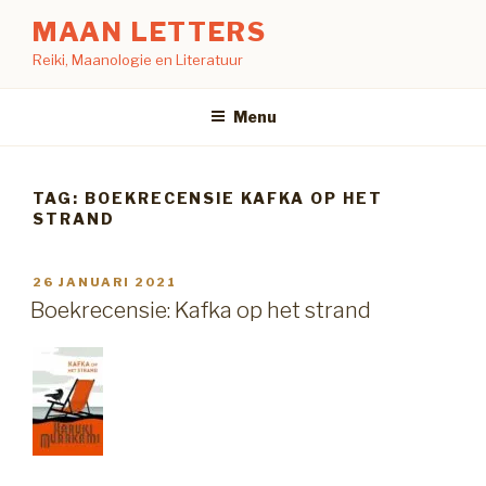
Naar
MAAN LETTERS
de
Reiki, Maanologie en Literatuur
inhoud
springen
Menu
TAG:
BOEKRECENSIE KAFKA OP HET
STRAND
GEPLAATST
26 JANUARI 2021
OP
Boekrecensie: Kafka op het strand