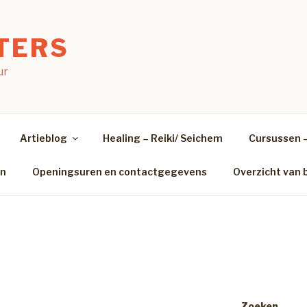
TERS
ur
Artieblog
Healing – Reiki/ Seichem
Cursussen 
en
Openingsuren en contactgegevens
Overzicht van 
Zoeken