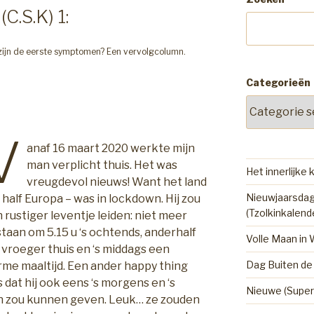
C.S.K) 1:
t zijn de eerste symptomen? Een vervolgcolumn.
Categorieën
V
anaf 16 maart 2020 werkte mijn
man verplicht thuis. Het was
Het innerlijke 
vreugdevol nieuws! Want het land
Nieuwjaarsdag
 half Europa – was in lockdown. Hij zou
(Tzolkinkalend
 rustiger leventje leiden: niet meer
taan om 5.15 u ‘s ochtends, anderhalf
Volle Maan in
 vroeger thuis en ‘s middags een
Dag Buiten de 
me maaltijd. Een ander happy thing
 dat hij ook eens ‘s morgens en ‘s
Nieuwe (Super
n zou kunnen geven. Leuk… ze zouden