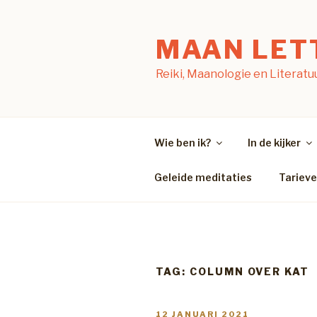
Naar
de
MAAN LET
inhoud
springen
Reiki, Maanologie en Literatu
Wie ben ik?
In de kijker
Geleide meditaties
Tariev
TAG:
COLUMN OVER KAT
GEPLAATST
12 JANUARI 2021