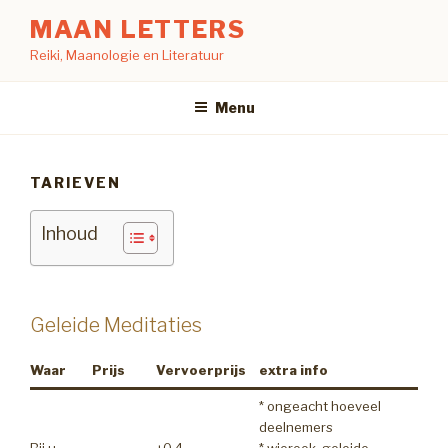
Naar
MAAN LETTERS
de
Reiki, Maanologie en Literatuur
inhoud
springen
Menu
TARIEVEN
Inhoud
Geleide Meditaties
Waar
Prijs
Vervoerprijs
extra info
* ongeacht hoeveel
deelnemers