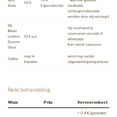
Bij u
+0.4
* wierook, geleide
50 €
thuis
€/gereden km
meditatie,
achtergrondmuziek
worden door mij verzorgd
Bij
Op voorhand te
Maan
reserveren via mail of
Letters,
10 € p.p.
whatsapp
Deurne
Kan vanaf 1 persoon
Diest
nog te
word nog verder
Online
bepalen
uitgewerkt/georganiseerd
Reiki behandeling
Waar
Prijs
Vervoeronkost
+ 0.4 €/gereden