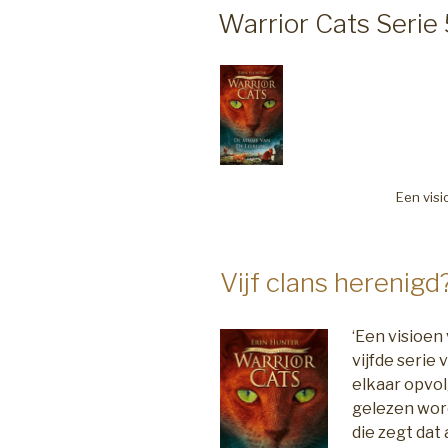
OP
Warrior Cats Serie 
Een vis
Vijf clans herenigd
‘Een visioen 
vijfde serie
elkaar opvo
gelezen word
die zegt dat 