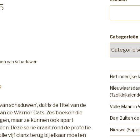
5
Categorieën
ioen van schaduwen
Het innerlijke 
?
Nieuwjaarsdag
(Tzolkinkalend
van schaduwen’, dat is de titel van de
Volle Maan in
 van de Warrior Cats. Zes boeken die
Dag Buiten de 
lgen, maar ze kunnen ook apart
en. Deze serie draait rond de profetie
Nieuwe (Super
alle vijf clans terug bij elkaar moeten