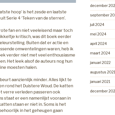
december 20
aatste hoop’ is het zesde en laatste
september 20
uit Serie 4 ‘Teken van de sterren’.
juli 2024
rote fan en niet veeleisend maar toch
mei 2024
ikkeltje kritisch, was dit boek eerder
eleurstelling. Buiten dat er actie en
april 2024
assende omwentelingen waren, heb ik
maart 2024
oek verder niet met veel enthousiasme
en. Het leek alsof de auteurs nog hun
januari 2022
ine moesten halen.
augustus 202
beurt aanzienlijk minder. Alles lijkt te
januari 2021
en rond het Duistere Woud. De katten
december 20
et verre verleden passeren ook
ans staat er een namenlijst vooraan in
tten staan er niet in. Soms is het
 behoorlijk in het geheugen gaan