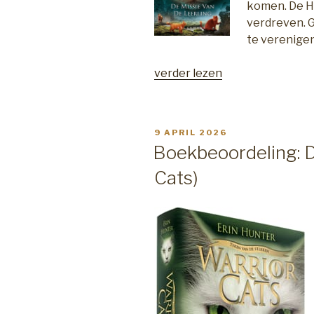
komen. De H
verdreven. 
te verenigen
“Warrior
verder lezen
Cats
Serie
5”
GEPLAATST
9 APRIL 2026
OP
Boekbeoordeling: D
Cats)