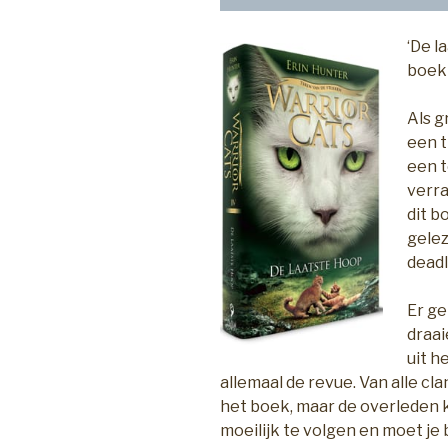
‘De l
boek 
Als g
een t
een t
verr
dit b
gelez
deadl
Er ge
draai
uit h
allemaal de revue. Van alle cl
het boek, maar de overleden ka
moeilijk te volgen en moet je