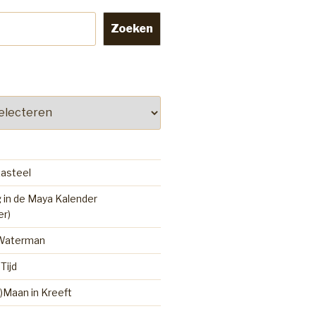
Zoeken
kasteel
 in de Maya Kalender
er)
 Waterman
Tijd
)Maan in Kreeft