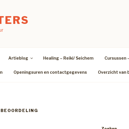
TERS
ur
Artieblog
Healing – Reiki/ Seichem
Cursussen 
en
Openingsuren en contactgegevens
Overzicht van 
KBEOORDELING
Zoeken