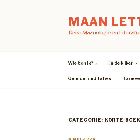
Naar
de
MAAN LET
inhoud
springen
Reiki, Maanologie en Literatu
Wie ben ik?
In de kijker
Geleide meditaties
Tariev
CATEGORIE:
KORTE BOE
GEPLAATST
5 MEI 2026