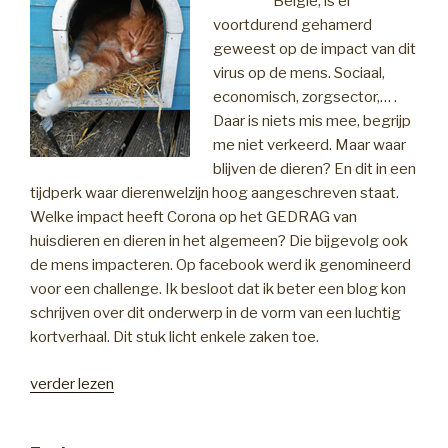
België, is er
voortdurend gehamerd
geweest op de impact van dit
virus op de mens. Sociaal,
economisch, zorgsector,… .
Daar is niets mis mee, begrijp
me niet verkeerd. Maar waar
blijven de dieren? En dit in een
tijdperk waar dierenwelzijn hoog aangeschreven staat.
Welke impact heeft Corona op het GEDRAG van
huisdieren en dieren in het algemeen? Die bijgevolg ook
de mens impacteren. Op facebook werd ik genomineerd
voor een challenge. Ik besloot dat ik beter een blog kon
schrijven over dit onderwerp in de vorm van een luchtig
kortverhaal. Dit stuk licht enkele zaken toe.
“Impact
verder lezen
corona
en