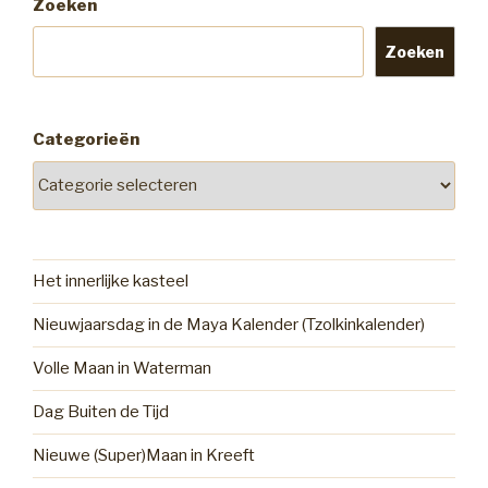
Zoeken
lockdown
op
Zoeken
gedrag
huisdieren
(6)”
Categorieën
Het innerlijke kasteel
Nieuwjaarsdag in de Maya Kalender (Tzolkinkalender)
Volle Maan in Waterman
Dag Buiten de Tijd
Nieuwe (Super)Maan in Kreeft