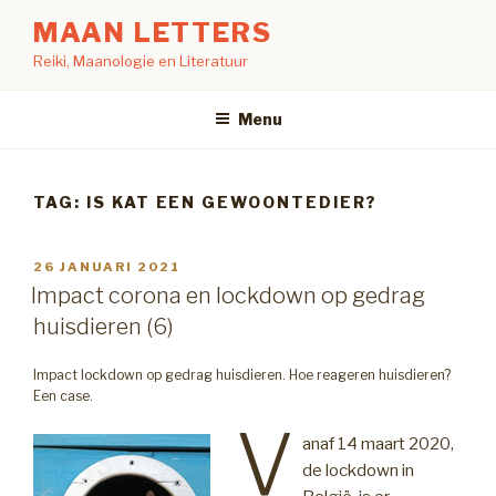
Naar
MAAN LETTERS
de
Reiki, Maanologie en Literatuur
inhoud
springen
Menu
TAG:
IS KAT EEN GEWOONTEDIER?
GEPLAATST
26 JANUARI 2021
OP
Impact corona en lockdown op gedrag
huisdieren (6)
Impact lockdown op gedrag huisdieren. Hoe reageren huisdieren?
Een case.
V
anaf 14 maart 2020,
de lockdown in