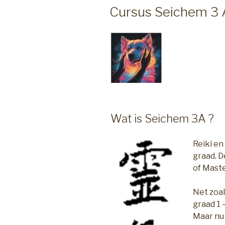
OP
Cursus Seichem 3 
Wat is Seichem 3A ?
Reiki en
graad. D
of Mast
Net zoal
graad 1 
Maar nu 