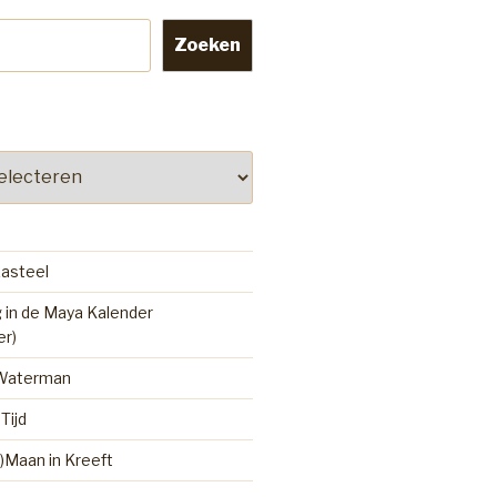
Zoeken
kasteel
 in de Maya Kalender
er)
 Waterman
Tijd
)Maan in Kreeft