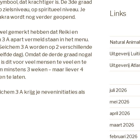
mbool, dat krachtiger is. De 3de graad
 zielsniveau, op spiritueel niveau. Je
Links
akra wordt nog verder geopend.
l wel gemerkt hebben dat Reiki en
3 A apart vermeld staan in het menu.
Natural Animal
n Seichem 3 A worden op 2 verschillende
Uitgeverij Luit
elfde dag). Omdat de derde graad nogal
 is dit voor veel mensen te veel en te
Uitgeverij Atl
 om minstens 3 weken – maar liever 4
n te laten.
juli 2026
eichem 3 A krijg je neveninitiaties als
mei 2026
april 2026
maart 2026
februari 2026