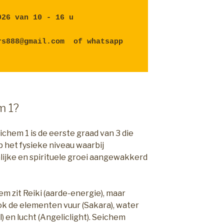
026 van 10 - 16 u
s888@gmail.com  of whatsapp 
m 1?
ichem 1 is de eerste graad van 3 die
 het fysieke niveau waarbij
ijke en spirituele groei aangewakkerd
em zit Reiki (aarde-energie), maar
k de elementen vuur (Sakara), water
l) en lucht (Angeliclight). Seichem