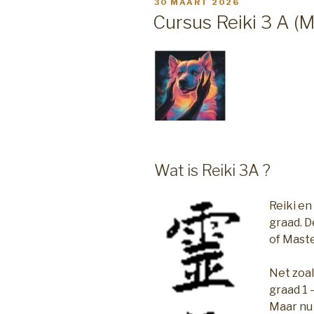
GEPLAATST
30 MAART 2026
OP
Cursus Reiki 3 A (M
Wat is Reiki 3A ?
Reiki en
graad. D
of Mast
Net zoal
graad 1 
Maar nu 