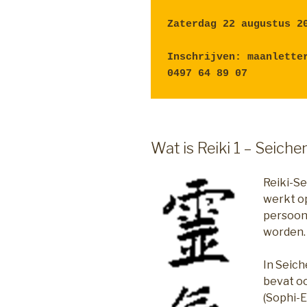
Zaterdag 22 augustus 2
Inschrijven: maanletter
0497 64 89 07
Wat is Reiki 1 – Seiche
Reiki-Se
werkt op
persoonl
worden.
In Seich
bevat oo
(Sophi-E