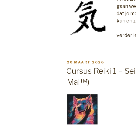
gaan wer
dat je m
kan en z
“Cursus
verder 
Reiki
2
–
GEPLAATST
26 MAART 2026
Seiche
OP
Cursus Reiki 1 – Se
2”
Mai™)