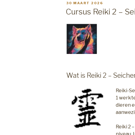
GEPLAATST
30 MAART 2026
(Master
OP
Cursus Reiki 2 – S
Practioner)”
Wat is Reiki 2 – Seich
Reiki-Se
1 werkte
dieren e
aanwezig
Reiki 2 
niveau. 