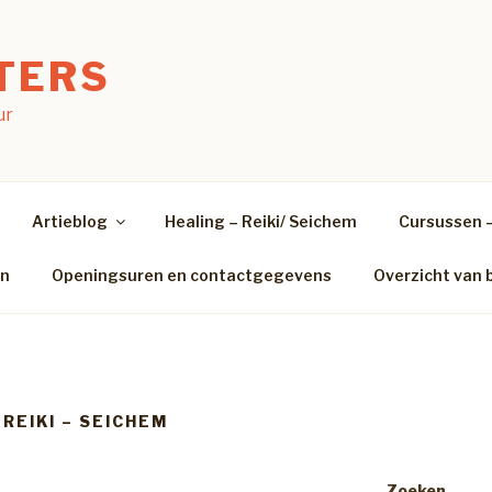
TERS
ur
Artieblog
Healing – Reiki/ Seichem
Cursussen 
en
Openingsuren en contactgegevens
Overzicht van 
REIKI – SEICHEM
Zoeken