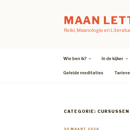
Naar
de
MAAN LET
inhoud
springen
Reiki, Maanologie en Literatu
Wie ben ik?
In de kijker
Geleide meditaties
Tariev
CATEGORIE:
CURSUSSEN 
GEPLAATST
30 MAART 2026