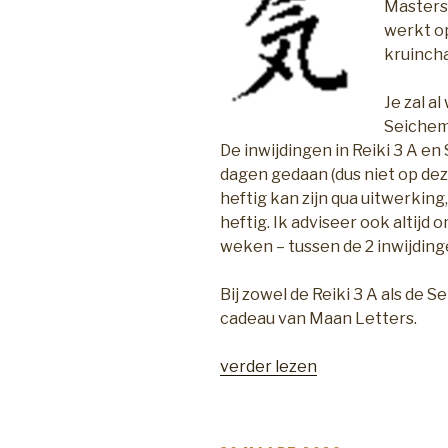
Mastersy
werkt op
kruinch
Je zal a
Seichem 
De inwijdingen in Reiki 3 A e
dagen gedaan (dus niet op dez
heftig kan zijn qua uitwerking,
heftig. Ik adviseer ook altijd
weken – tussen de 2 inwijdinge
Bij zowel de Reiki 3 A als de S
cadeau van Maan Letters.
“Cursus
verder lezen
Seichem
3
A”