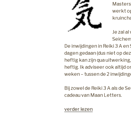
Mastersy
werkt op
kruinch
Je zal a
Seichem 
De inwijdingen in Reiki 3 A e
dagen gedaan (dus niet op dez
heftig kan zijn qua uitwerking,
heftig. Ik adviseer ook altijd
weken – tussen de 2 inwijdinge
Bij zowel de Reiki 3 A als de S
cadeau van Maan Letters.
“Cursus
verder lezen
Reiki
3
A