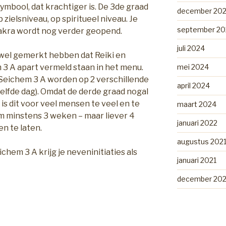
mbool, dat krachtiger is. De 3de graad
december 20
 zielsniveau, op spiritueel niveau. Je
september 20
akra wordt nog verder geopend.
juli 2024
l wel gemerkt hebben dat Reiki en
3 A apart vermeld staan in het menu.
mei 2024
n Seichem 3 A worden op 2 verschillende
april 2024
elfde dag). Omdat de derde graad nogal
 is dit voor veel mensen te veel en te
maart 2024
 om minstens 3 weken – maar liever 4
januari 2022
n te laten.
augustus 202
eichem 3 A krijg je neveninitiaties als
januari 2021
december 20