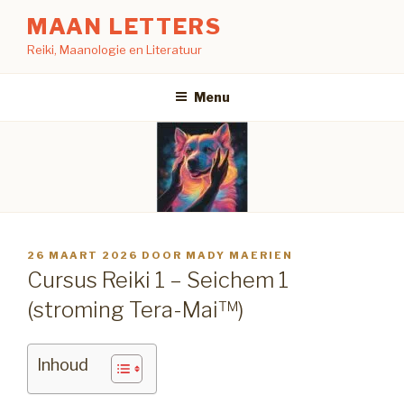
Naar
MAAN LETTERS
de
Reiki, Maanologie en Literatuur
inhoud
springen
Menu
GEPLAATST
26 MAART 2026
DOOR
MADY MAERIEN
OP
Cursus Reiki 1 – Seichem 1
(stroming Tera-Mai™)
Inhoud