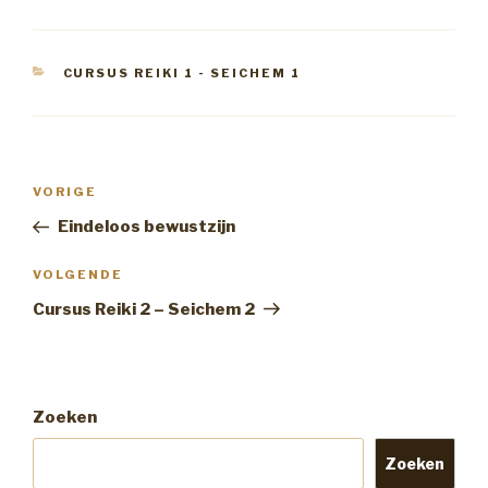
CATEGORIEËN
CURSUS REIKI 1 - SEICHEM 1
Bericht
Vorig
VORIGE
navigatie
bericht
Eindeloos bewustzijn
Volgend
VOLGENDE
Bericht
Cursus Reiki 2 – Seichem 2
Zoeken
Zoeken