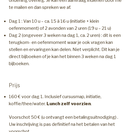
onderling overleg. Je kan een aanvraag indienen door me
te mailen en dan spreken we af.
Dag 1 : Van 10 u – ca. 15 à 16 u (initiatie + klein
oefenmoment) of 2 avonden van 2 uren (19 u – 21 u)
Dag 2 (ongeveer 3 weken na dag 1, ca. 2 uren) : dit is een
terugkom- en oefenmoment waar je ook vragen kan
stellen en ervaringen kan delen. Niet verplicht. Dit kan je
direct bijboeken of je kan het binnen 3 weken na dag 1
bijboeken.
Prijs
160 € voor dag 1. Inclusief cursusmap, initiatie,
koffie/thee/water.
Lunch zelf voorzien
.
Voorschot 50 € (u ontvangt een betalingsuitnodiging) .
Uw inschrijving is pas definitief na het betalen van het
voorschot.