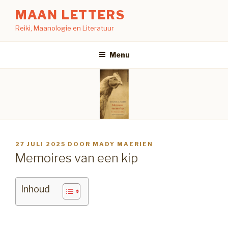
Naar
MAAN LETTERS
de
Reiki, Maanologie en Literatuur
inhoud
springen
Menu
GEPLAATST
27 JULI 2025
DOOR
MADY MAERIEN
OP
Memoires van een kip
Inhoud