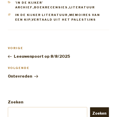
CATEGORIEËN
'IN DE KIJKER'
Dit boek is van bij het
ARCHIEF
,
BOEKRECENSIES
,
LITERATUUR
ontstaan al speciaal.…
TAGS
IN DE KIJKER LITERATUUR
,
MEMOIRES VAN
EEN KIP
,
VERTAALD UIT HET PALESTIJNS
Bericht
Vorig
VORIGE
navigatie
bericht
Leeuwenpoort op 8/8/2025
Volgend
VOLGENDE
Bericht
Ontevreden
Zoeken
Zoeken