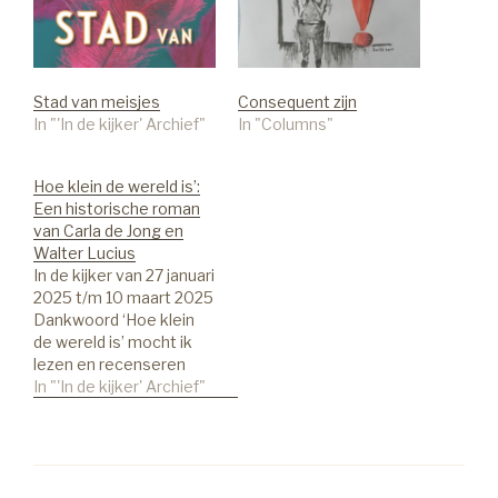
Stad van meisjes
Consequent zijn
In "'In de kijker' Archief"
In "Columns"
Hoe klein de wereld is’:
Een historische roman
van Carla de Jong en
Walter Lucius
In de kijker van 27 januari
2025 t/m 10 maart 2025
Dankwoord ‘Hoe klein
de wereld is’ mocht ik
lezen en recenseren
dankzij uitgeverij
In "'In de kijker' Archief"
Luitingh-Sijthoff. Dank u
voor dit recensie-
exemplaar en voor deze
eer die me te beurt
mocht vallen! Auteur(s)