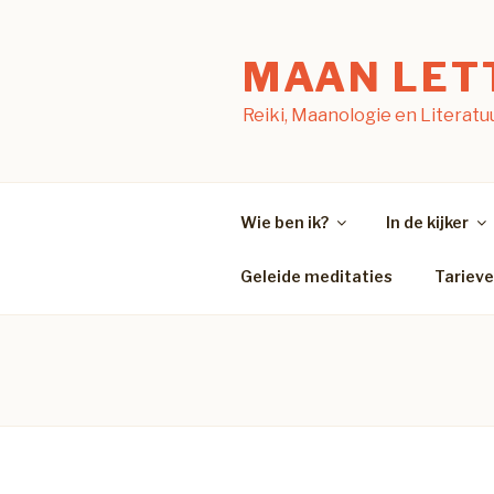
Naar
de
MAAN LET
inhoud
springen
Reiki, Maanologie en Literatu
Wie ben ik?
In de kijker
Geleide meditaties
Tariev