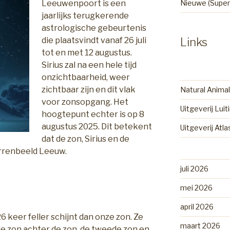
Leeuwenpoort is een
Nieuwe (Super
jaarlijks terugkerende
astrologische gebeurtenis
die plaatsvindt vanaf 26 juli
Links
tot en met 12 augustus.
Sirius zal na een hele tijd
onzichtbaarheid, weer
zichtbaar zijn en dit vlak
Natural Animal
voor zonsopgang. Het
Uitgeverij Luit
hoogtepunt echter is op 8
augustus 2025. Dit betekent
Uitgeverij Atl
dat de zon, Sirius en de
terrenbeeld Leeuw.
juli 2026
mei 2026
april 2026
 26 keer feller schijnt dan onze zon. Ze
maart 2026
de zon achter de zon, de tweede zon en