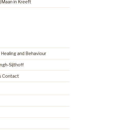
)Maan in Kreeft
 Healing and Behaviour
ingh-Sijthoff
as Contact