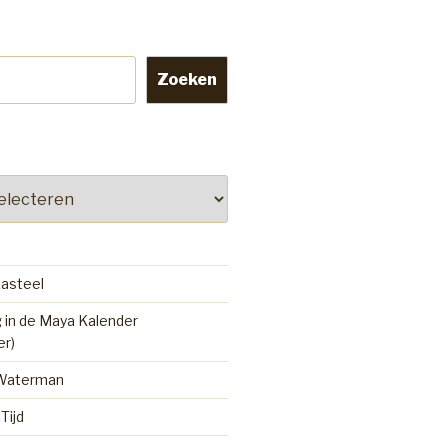
Zoeken
kasteel
 in de Maya Kalender
er)
 Waterman
Tijd