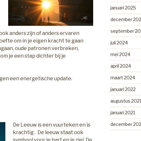
januari 2025
december 20
september 20
 ook anders zijn of anders ervaren
oefte om in je eigen kracht te gaan
juli 2024
ngaan, oude patronen verbreken,
mei 2024
m je een stap dichter bij je
april 2024
maart 2024
ijgen een energetische update.
januari 2022
augustus 202
januari 2021
december 20
De Leeuw is een vuurteken en is
krachtig . De leeuw staat ook
symbool voor je hart en je ziel. De