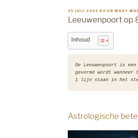
GEPLAATST
25 JULI 2025
DOOR
MADY MA
OP
Leeuwenpoort op 
Inhoud
De Leeuwenpoort is een 
gevormd wordt wanneer S
1 lijn staan in het st
Astrologische bete