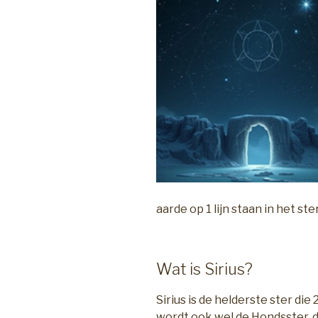
aarde op 1 lijn staan in het s
Wat is Sirius?
Sirius is de helderste ster die
wordt ook wel de Hondsster, 