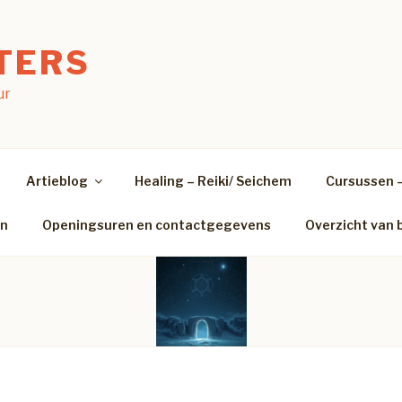
TERS
ur
Artieblog
Healing – Reiki/ Seichem
Cursussen 
en
Openingsuren en contactgegevens
Overzicht van 