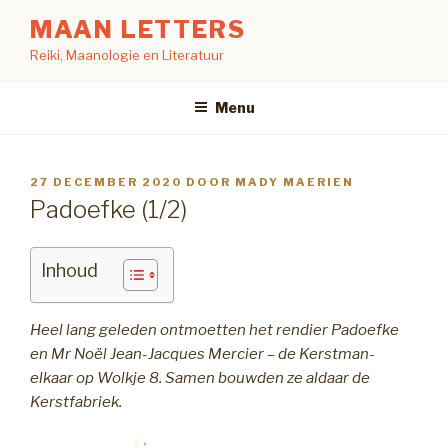
Naar
MAAN LETTERS
de
Reiki, Maanologie en Literatuur
inhoud
springen
Menu
GEPLAATST
27 DECEMBER 2020
DOOR
MADY MAERIEN
OP
Padoefke (1/2)
Inhoud
Heel lang geleden ontmoetten het rendier Padoefke
en Mr Noël Jean-Jacques Mercier – de Kerstman-
elkaar op Wolkje 8. Samen bouwden ze aldaar de
Kerstfabriek.