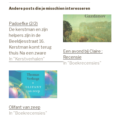
Andere posts die je misschien interesseren
Padoefke (2/2)
De kerstman en zijn
helpers zijn in de
Beeldjesstraat 16.
Kerstman komt terug
Een avond bij Claire :
thuis Na een zware
Recensie
bewogen nacht sleurt
In "Kerstverhalen"
In "Boekrecensies"
Knapperdje zich uit
deArreslee. Met zijn
handje op zijn achterste
stapt hij, lichtjes op de
teentjesgetrapt, naar
zijn huisje. De Kerstman,
Padoefke en de Trek-
rendieren kijkenhem
Olifant van zeep
grinnikend na. ‘Tot
In "Boekrecensies"
volgend…