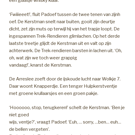
een glaasje whisky klaar.
‘Fwiiieeet!’, fluit Padoef tussen de twee tenen van zijnh
oef. De Kerstman snelt naar buiten, gooit zijn deurtje
dicht, zet zijn muts op terwijl hij van het trapje loopt. De
ingespannen Trek-Rendieren glimlachen. Op het derde
laatste treetje glijdt de Kerstman uit en valt op zijn
achterwerk. De Trek-rendieren barsten in lachen uit. ‘Oh,
oh, wat zijn we toch weer grappig
vandaag!’, knarst de Kerstman.
De Arreslee zoeft door de ijskoude lucht naar Wolkje 7.
Daar woont Knapperdje. Een tenger Hulpkerstventje
met groene krullaarsjes en een groen pakje.
‘Hoooooo, stop, terugkeren!’ schelt de Kerstman. ‘Ben je
niet goed
wijs, ventje?’, vraagt Padoef. ‘Euh, … sorry, …ben… euh…
de bellen vergeten’.