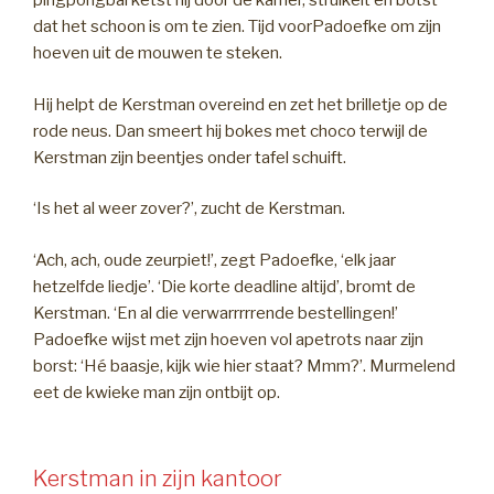
pingpongbal ketst hij door de kamer, struikelt en botst
dat het schoon is om te zien. Tijd voorPadoefke om zijn
hoeven uit de mouwen te steken.
Hij helpt de Kerstman overeind en zet het brilletje op de
rode neus. Dan smeert hij bokes met choco terwijl de
Kerstman zijn beentjes onder tafel schuift.
‘Is het al weer zover?’, zucht de Kerstman.
‘Ach, ach, oude zeurpiet!’, zegt Padoefke, ‘elk jaar
hetzelfde liedje’. ‘Die korte deadline altijd’, bromt de
Kerstman. ‘En al die verwarrrrrende bestellingen!’
Padoefke wijst met zijn hoeven vol apetrots naar zijn
borst: ‘Hé baasje, kijk wie hier staat? Mmm?’. Murmelend
eet de kwieke man zijn ontbijt op.
Kerstman in zijn kantoor