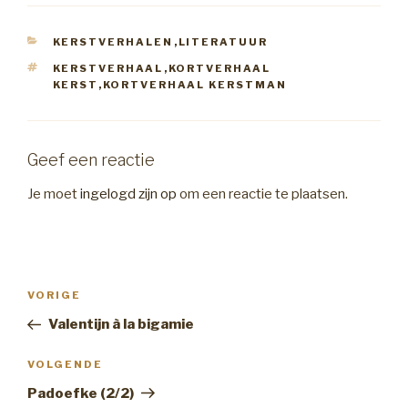
CATEGORIEËN
KERSTVERHALEN
,
LITERATUUR
TAGS
KERSTVERHAAL
,
KORTVERHAAL
KERST
,
KORTVERHAAL KERSTMAN
Geef een reactie
Je moet
ingelogd zijn op
om een reactie te plaatsen.
Bericht
Vorig
VORIGE
navigatie
bericht
Valentijn à la bigamie
Volgend
VOLGENDE
Bericht
Padoefke (2/2)