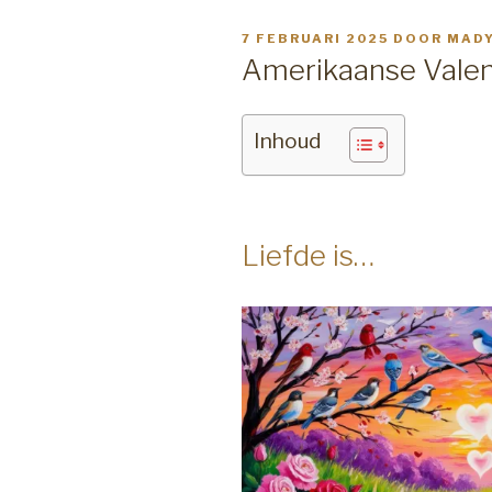
GEPLAATST
7 FEBRUARI 2025
DOOR
MADY
OP
Amerikaanse Valent
Inhoud
Liefde is…