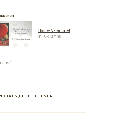
resseren
Happy Valentine!
In "Columns"
is…
lumns"
PECIALS
,
UIT HET LEVEN