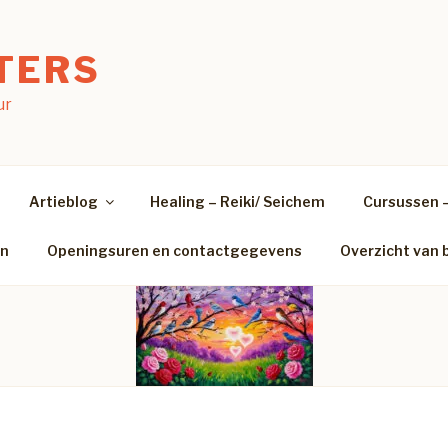
TERS
ur
Artieblog
Healing – Reiki/ Seichem
Cursussen 
en
Openingsuren en contactgegevens
Overzicht van 