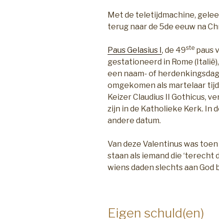
Met de teletijdmachine, gele
terug naar de 5de eeuw na Chr
ste
Paus Gelasius I
, de 49
paus v
gestationeerd in Rome (Italië)
een naam- of herdenkingsdag 
omgekomen als martelaar tij
Keizer Claudius II Gothicus, ve
zijn in de Katholieke Kerk. In
andere datum.
Van deze Valentinus was toen
staan als iemand die ‘terech
wiens daden slechts aan God b
Eigen schuld(en)