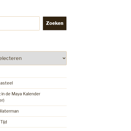
Zoeken
kasteel
 in de Maya Kalender
er)
 Waterman
Tijd