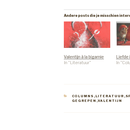
Andere posts die je misschien inte
Valentijn à la bigamie
Liefde 
In "Literatuur"
In "Co
CATEGORIEËN
COLUMNS
,
LITERATUUR
,
S
GEGREPEN
,
VALENTIJN