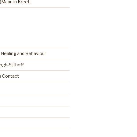
)Maan in Kreeft
 Healing and Behaviour
ingh-Sijthoff
as Contact