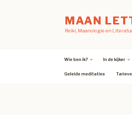
Naar
de
MAAN LET
inhoud
springen
Reiki, Maanologie en Literatu
Wie ben ik?
In de kijker
Geleide meditaties
Tariev