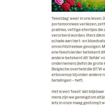
‘feestdag’ weer in ons leven.
portemonnees verliezen, zette
pralines, vettige etentjes die
verorberd worden, liters dik
schade aan hart- en bloedva
onrechtstreekse gevolgen. Maa
ene feestvierder betekent dit 
andere betekent dit ‘liefde’ 
ondernemers (liefst de grote
Belgische overheid die BTW e
erbovenop bij onder andere nie
betalingen – heft.
Het is een ‘feest’ dat blijkba
mens zijn we geneigd om alti
iets in onze maag gestompt 