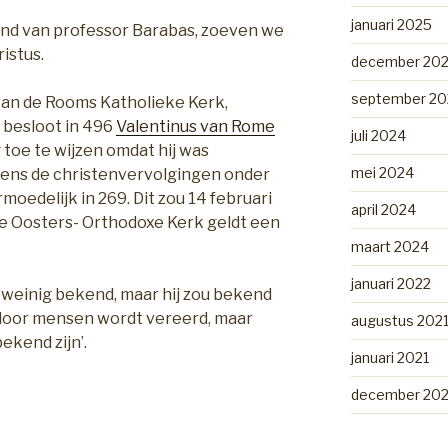
januari 2025
end van professor Barabas, zoeven we
istus.
december 20
september 20
an de Rooms Katholieke Kerk,
, besloot in 496
Valentinus van Rome
juli 2024
toe te wijzen omdat hij was
mei 2024
dens de christenvervolgingen onder
rmoedelijk in 269. Dit zou 14 februari
april 2024
 de Oosters- Orthodoxe Kerk geldt een
maart 2024
januari 2022
 weinig bekend, maar hij zou bekend
t door mensen wordt vereerd, maar
augustus 202
ekend zijn’.
januari 2021
december 20