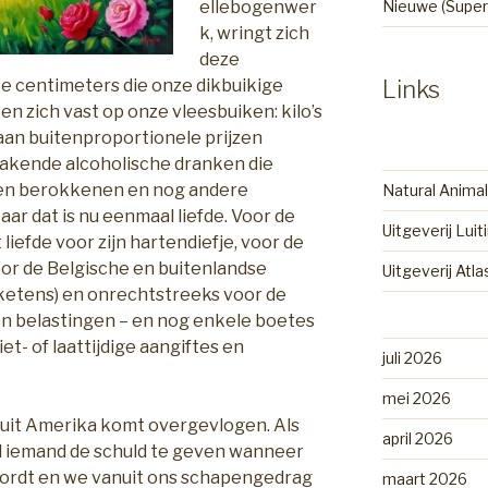
ellebogenwer
Nieuwe (Super
k, wringt zich
deze
 De centimeters die onze dikbuikige
Links
n zich vast op onze vleesbuiken: kilo’s
 aan buitenproportionele prijzen
makende alcoholische dranken die
ten berokkenen en nog andere
Natural Animal
r dat is nu eenmaal liefde. Voor de
Uitgeverij Luit
liefde voor zijn hartendiefje, voor de
voor de Belgische en buitenlandse
Uitgeverij Atl
 ketens) en onrechtstreeks voor de
n belastingen – en nog enkele boetes
t- of laattijdige aangiftes en
juli 2026
mei 2026
ar uit Amerika komt overgevlogen. Als
april 2026
jd iemand de schuld te geven wanneer
wordt en we vanuit ons schapengedrag
maart 2026