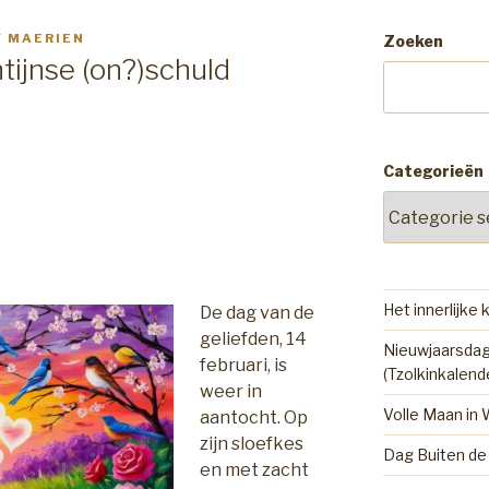
 MAERIEN
Zoeken
ijnse (on?)schuld
Categorieën
Het innerlijke 
De dag van de
geliefden, 14
Nieuwjaarsdag
februari, is
(Tzolkinkalend
weer in
Volle Maan in
aantocht. Op
zijn sloefkes
Dag Buiten de 
en met zacht