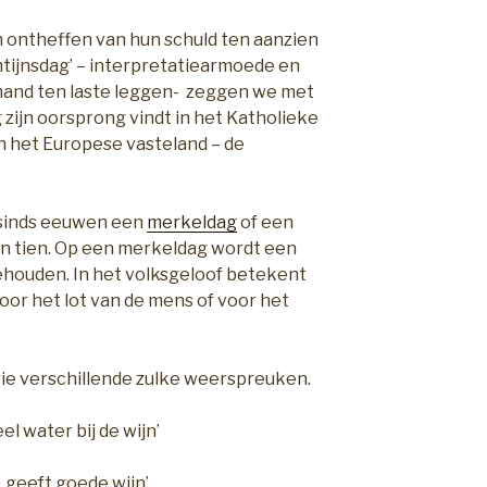
ontheffen van hun schuld ten aanzien
entijnsdag’ – interpretatiearmoede en
and ten laste leggen- zeggen we met
 zijn oorsprong vindt in het Katholieke
n het Europese vasteland – de
is sinds eeuwen een
merkeldag
of een
zo’n tien. Op een merkeldag wordt een
houden. In het volksgeloof betekent
 voor het lot van de mens of voor het
rie verschillende zulke weerspreuken.
el water bij de wijn’
, geeft goede wijn’