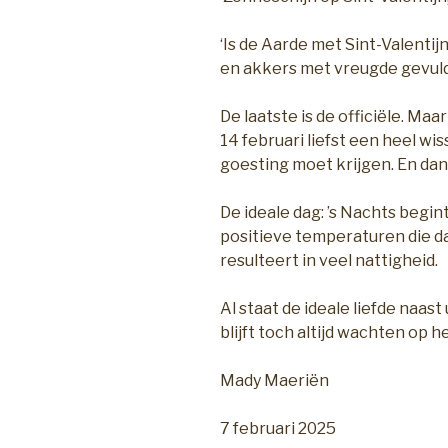
‘Is de Aarde met Sint-Valentijn
en akkers met vreugde gevuld
De laatste is de officiële. Maar 
14 februari liefst een heel wi
goesting moet krijgen. En dan
De ideale dag: ’s Nachts begi
positieve temperaturen die d
resulteert in veel nattigheid.
Al staat de ideale liefde naast uw
blijft toch altijd wachten op h
Mady Maeriën
7 februari 2025