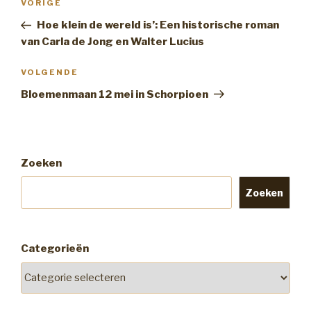
Vorig
VORIGE
navigatie
bericht
Hoe klein de wereld is’: Een historische roman
van Carla de Jong en Walter Lucius
Volgend
VOLGENDE
Bericht
Bloemenmaan 12 mei in Schorpioen
Zoeken
Zoeken
Categorieën