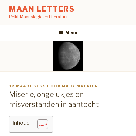
Naar
MAAN LETTERS
de
Reiki, Maanologie en Literatuur
inhoud
springen
Menu
GEPLAATST
12 MAART 2025
DOOR
MADY MAERIEN
OP
Miserie, ongelukjes en
misverstanden in aantocht
Inhoud