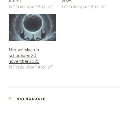
Kreeft
2025
In "'In de kijker' Archief"
In "'In de kijker' Archief"
Nieuwe Maan in
schorpioen 20
november 2025
In "'In de kijker' Archief"
CATEGORIEËN
ASTROLOGIE
Bericht