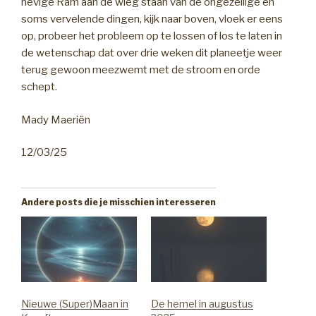
hevige Ram aan de wieg staan van de ongezellige en
soms vervelende dingen, kijk naar boven, vloek er eens
op, probeer het probleem op te lossen of los te laten in
de wetenschap dat over drie weken dit planeetje weer
terug gewoon meezwemt met de stroom en orde
schept.
Mady Maeriën
12/03/25
Andere posts die je misschien interesseren
Nieuwe (Super)Maan in
De hemel in augustus