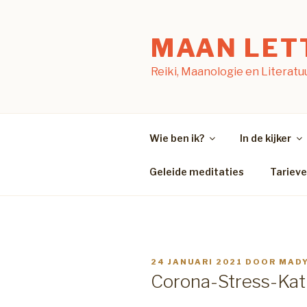
Naar
de
MAAN LET
inhoud
springen
Reiki, Maanologie en Literatu
Wie ben ik?
In de kijker
Geleide meditaties
Tariev
GEPLAATST
24 JANUARI 2021
DOOR
MADY
OP
Corona-Stress-Kat (