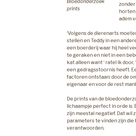
Bloedonderzoek
zonder
prints
horten
adem ve
‘Volgens de dierenarts moet
stellen en Teddy in een ander
een boerderij waar hij heel ve
te geraken en niet in een be
kat alleen want ‘ ratel ik door
een gedragsstoornis heeft. E
factoren ontstaan: door de om
eigenaar en voor de rest manke
De prints van de bloedonderz
lichaampje perfect in orde is
zijn meestal negatief. Dat wil
parameters te vinden zijn di
verantwoorden.