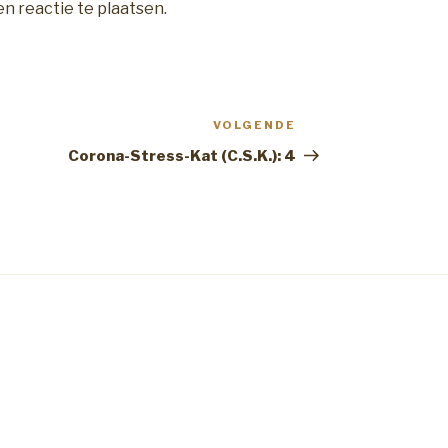
n reactie te plaatsen.
VOLGENDE
Volgend
Bericht
Corona-Stress-Kat (C.S.K.): 4