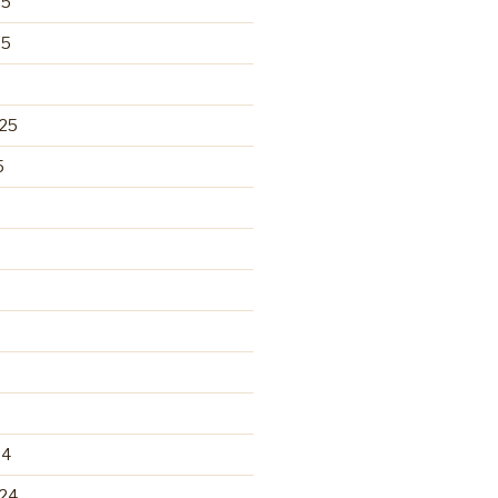
25
25
25
5
24
24