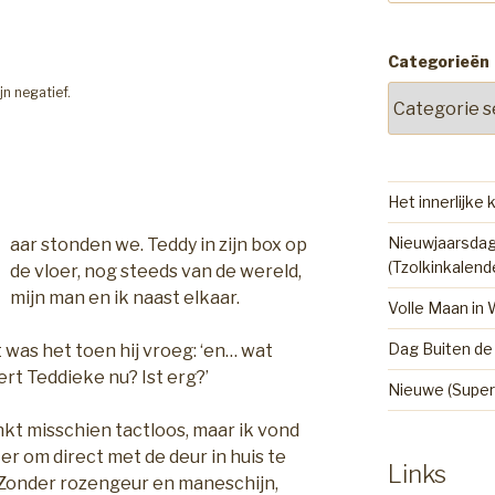
Categorieën
jn negatief.
Het innerlijke 
D
Nieuwjaarsdag
aar stonden we. Teddy in zijn box op
(Tzolkinkalend
de vloer, nog steeds van de wereld,
mijn man en ik naast elkaar.
Volle Maan in
Dag Buiten de 
t was het toen hij vroeg: ‘en… wat
t Teddieke nu? Ist erg?’
Nieuwe (Super
nkt misschien tactloos, maar ik vond
er om direct met de deur in huis te
Links
 Zonder rozengeur en maneschijn,