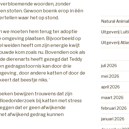
 verbloemende woorden, zonder
 en stoten. Gewoon boenk erop in één
rtellen waar het op stond.
Natural Animal
en we moeten hem terug ter adoptie
Uitgeverij Luit
e omgeving plaatsen. Bijvoorbeeld op
Uitgeverij Atl
el weiden heeft om zijn energie kwijt
bouwde kom zoals nu. Bovendien ook als
, ‘de dierenarts heeft gezegd dat Teddy
juli 2026
en gedragsstoornis kan door drie
geving , door andere katten of door de
mei 2026
ert dat beestje niks. ‘
april 2026
oeken bewijzen trouwens dat zijn
maart 2026
. Bloedonderzoek bij katten met stress
 zeggen dat er geen afwijkende
februari 2026
e het afwijkend gedrag kunnen
januari 2026