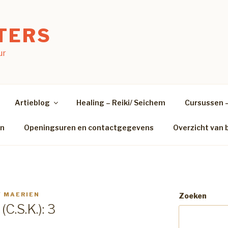
TERS
ur
Artieblog
Healing – Reiki/ Seichem
Cursussen 
en
Openingsuren en contactgegevens
Overzicht van 
 MAERIEN
Zoeken
C.S.K.): 3