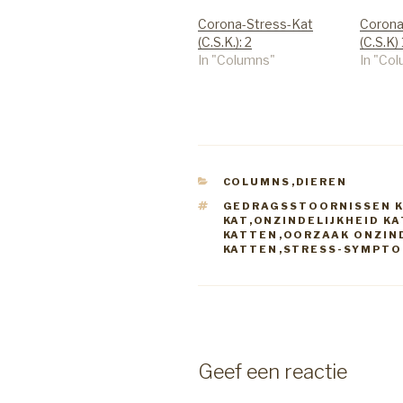
Corona-Stress-Kat
Corona
(C.S.K.): 2
(C.S.K) 
In "Columns"
In "Co
CATEGORIEËN
COLUMNS
,
DIEREN
TAGS
GEDRAGSSTOORNISSEN 
KAT
,
ONZINDELIJKHEID KA
KATTEN
,
OORZAAK ONZIND
KATTEN
,
STRESS-SYMPTOM
Geef een reactie