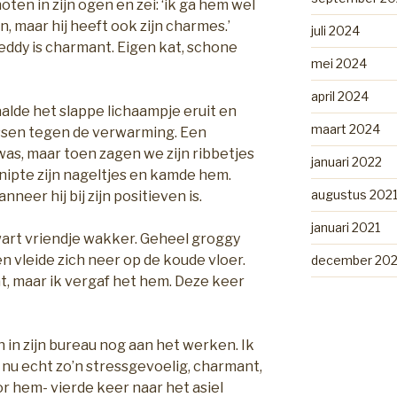
oten in zijn ogen en zei: ‘ik ga hem wel
, maar hij heeft ook zijn charmes.’
juli 2024
eddy is charmant. Eigen kat, schone
mei 2024
april 2024
alde het slappe lichaampje eruit en
maart 2024
ssen tegen de verwarming. Een
was, maar toen zagen we zijn ribbetjes
januari 2022
knipte zijn nageltjes en kamde hem.
augustus 202
nneer hij bij zijn positieven is.
januari 2021
wart vriendje wakker. Geheel groggy
n vleide zich neer op de koude vloer.
december 20
zat, maar ik vergaf het hem. Deze keer
in zijn bureau nog aan het werken. Ik
nu echt zo’n stressgevoelig, charmant,
or hem- vierde keer naar het asiel