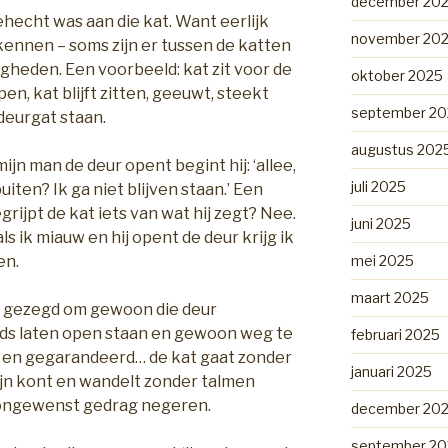
december 20
ehecht was aan die kat. Want eerlijk
november 20
kennen – soms zijn er tussen de katten
gheden. Een voorbeeld: kat zit voor de
oktober 2025
en, kat blijft zitten, geeuwt, steekt
september 20
 deurgat staan.
augustus 202
n man de deur opent begint hij: ‘allee,
juli 2025
iten? Ik ga niet blijven staan.’ Een
Begrijpt de kat iets van wat hij zegt? Nee.
juni 2025
ls ik miauw en hij opent de deur krijg ik
mei 2025
en.
maart 2025
al gezegd om gewoon die deur
ds laten open staan en gewoon weg te
februari 2025
n en gegarandeerd… de kat gaat zonder
januari 2025
zijn kont en wandelt zonder talmen
 ongewenst gedrag negeren.
december 20
september 20