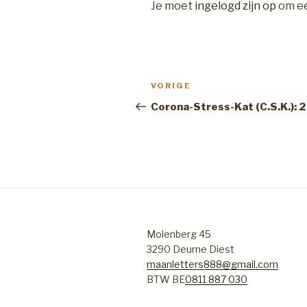
Je moet
ingelogd zijn op
om ee
Bericht
Vorig
VORIGE
navigatie
bericht
Corona-Stress-Kat (C.S.K.): 2
Molenberg 45
3290 Deurne Diest
maanletters888@gmail.com
BTW BE
0811 887 030