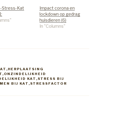
-Stress-Kat
Impact corona en
1:
lockdown op gedrag
lumns"
huisdieren (6)
In "Columns"
KAT
,
HERPLAATSING
T
,
ONZINDELIJKHEID
ELIJKHEID KAT
,
STRESS BIJ
EN BIJ KAT
,
STRESSFACTOR