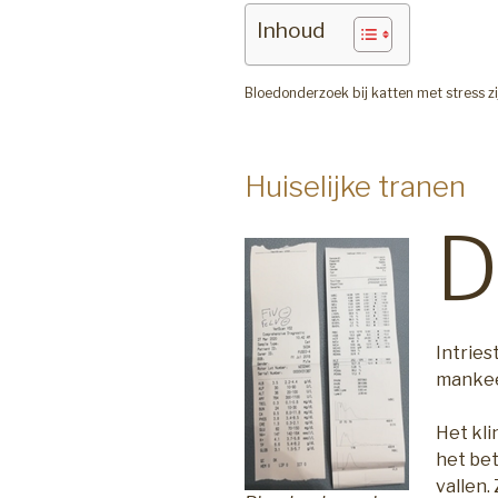
Inhoud
Bloedonderzoek bij katten met stress zi
Huiselijke tranen
Intries
mankeer
Het kli
het bet
vallen.