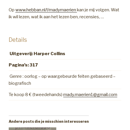
Op
www.hebban.nl/!/madymaerien
kan je mij volgen. Wat
ik wil lezen, wat ik aan het lezen ben, recensies, …
Details
Uitgeverij: Harper Collins
Pagina’s: 317
Genre : oorlog – op waargebeurde feiten gebaseerd –
biografisch
Te koop 8 € (tweedehands)
mady.maerien1@gmail.com
Andere posts die je misschien interesseren