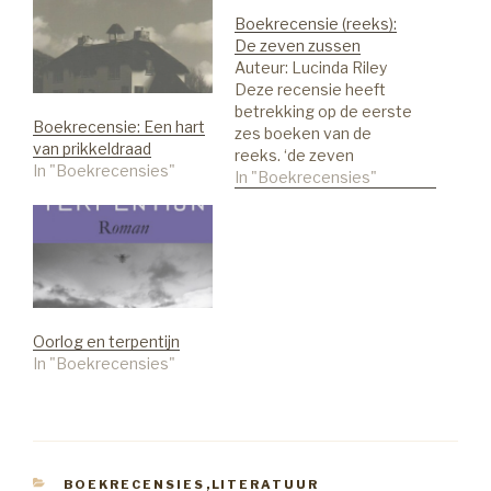
Boekrecensie (reeks):
De zeven zussen
Auteur: Lucinda Riley
Deze recensie heeft
betrekking op de eerste
Boekrecensie: Een hart
zes boeken van de
van prikkeldraad
reeks. ‘de zeven
In "Boekrecensies"
zussen’, Storm,
In "Boekrecensies"
Schaduw, Parel, Maan en
Zon. Genre: Feelgood
Mijn waardering: ****
(goed) De Auteur
Lucinda Riley is het
pseudoniem van
Lucinda Edmonds. Ze
Oorlog en terpentijn
werd geboren in Noord
In "Boekrecensies"
Ierland op 16 februari
1966…
CATEGORIEËN
BOEKRECENSIES
,
LITERATUUR