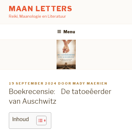
Naar
MAAN LETTERS
de
Reiki, Maanologie en Literatuur
inhoud
springen
Menu
GEPLAATST
19 SEPTEMBER 2024
DOOR
MADY MAERIEN
OP
Boekrecensie: De tatoeëerder
van Auschwitz
Inhoud