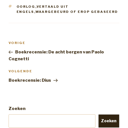
TAGS
OORLOG
,
VERTAALD UIT
ENGELS
,
WAARGEBEURD OF EROP GEBASEERD
Bericht
Vorig
VORIGE
navigatie
bericht
Boekrecensie: De acht bergen van Paolo
Cognetti
Volgend
VOLGENDE
Bericht
Boekrecensie: Dius
Zoeken
Zoeken