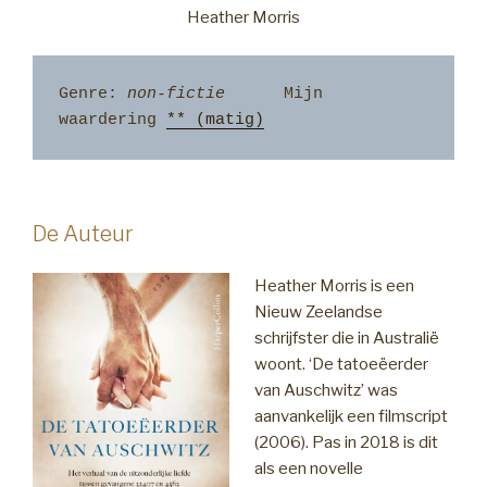
Heather Morris
Genre: 
non-fictie
      Mijn 
waardering 
** (matig)
De Auteur
Heather Morris is een
Nieuw Zeelandse
schrijfster die in Australië
woont. ‘De tatoeëerder
van Auschwitz’ was
aanvankelijk een filmscript
(2006). Pas in 2018 is dit
als een novelle