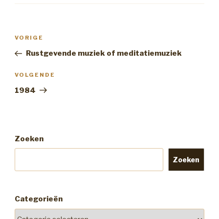
Bericht
Vorig
VORIGE
navigatie
bericht
Rustgevende muziek of meditatiemuziek
Volgend
VOLGENDE
Bericht
1984
Zoeken
Zoeken
Categorieën