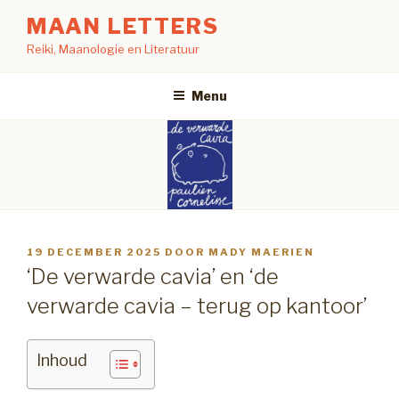
Naar
MAAN LETTERS
de
Reiki, Maanologie en Literatuur
inhoud
springen
Menu
GEPLAATST
19 DECEMBER 2025
DOOR
MADY MAERIEN
OP
‘De verwarde cavia’ en ‘de
verwarde cavia – terug op kantoor’
Inhoud