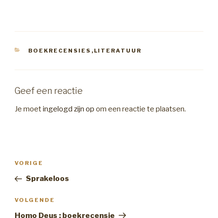
CATEGORIEËN
BOEKRECENSIES
,
LITERATUUR
Geef een reactie
Je moet
ingelogd zijn op
om een reactie te plaatsen.
Bericht
Vorig
VORIGE
navigatie
bericht
Sprakeloos
Volgend
VOLGENDE
Bericht
Homo Deus : boekrecensie