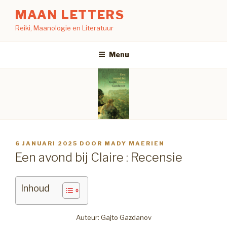
Naar
MAAN LETTERS
de
Reiki, Maanologie en Literatuur
inhoud
springen
Menu
GEPLAATST
6 JANUARI 2025
DOOR
MADY MAERIEN
OP
Een avond bij Claire : Recensie
Inhoud
Auteur: Gajto Gazdanov