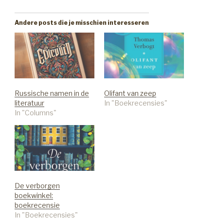
Andere posts die je misschien interesseren
Russische namen in de
Olifant van zeep
literatuur
In "Boekrecensies"
In "Columns"
De verborgen
boekwinkel:
boekrecensie
In "Boekrecensies"