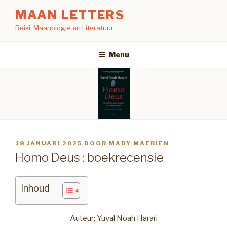
Naar
MAAN LETTERS
de
Reiki, Maanologie en Literatuur
inhoud
springen
Menu
GEPLAATST
18 JANUARI 2025
DOOR
MADY MAERIEN
OP
Homo Deus : boekrecensie
Inhoud
Auteur: Yuval Noah Harari