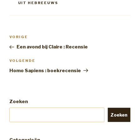
UIT HEBREEUWS
Bericht
Vorig
VORIGE
navigatie
bericht
Een avond bij Claire : Recensie
Volgend
VOLGENDE
Bericht
Homo Sapiens : boekrecensie
Zoeken
Zoeken