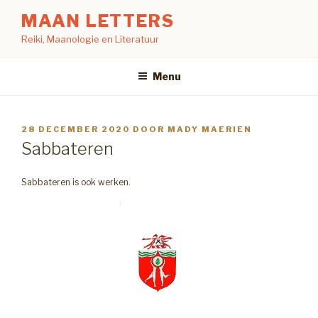
Naar
MAAN LETTERS
de
Reiki, Maanologie en Literatuur
inhoud
springen
Menu
GEPLAATST
28 DECEMBER 2020
DOOR
MADY MAERIEN
OP
Sabbateren
Sabbateren is ook werken.