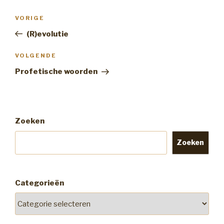
Bericht
Vorig
VORIGE
navigatie
bericht
(R)evolutie
Volgend
VOLGENDE
Bericht
Profetische woorden
Zoeken
Zoeken
Categorieën