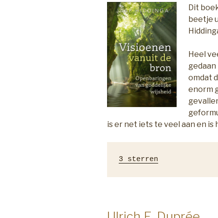
Dit boe
beetje 
Hidding
Heel ve
gedaan 
omdat di
enorm g
gevalle
geformu
is er net iets te veel aan en is
3 sterren
Ulrich E. Duprée