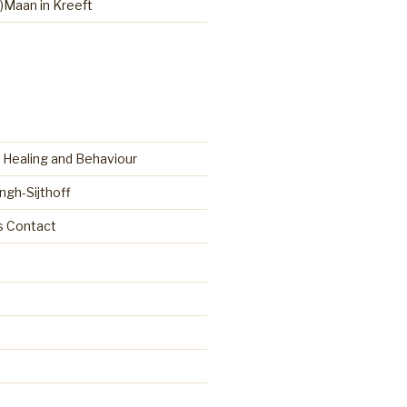
)Maan in Kreeft
 Healing and Behaviour
ingh-Sijthoff
as Contact