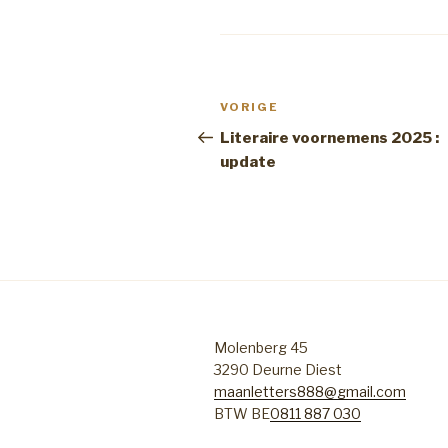
Bericht
Vorig
VORIGE
navigatie
bericht
Literaire voornemens 2025 :
update
Molenberg 45
3290 Deurne Diest
maanletters888@gmail.com
BTW BE
0811 887 030