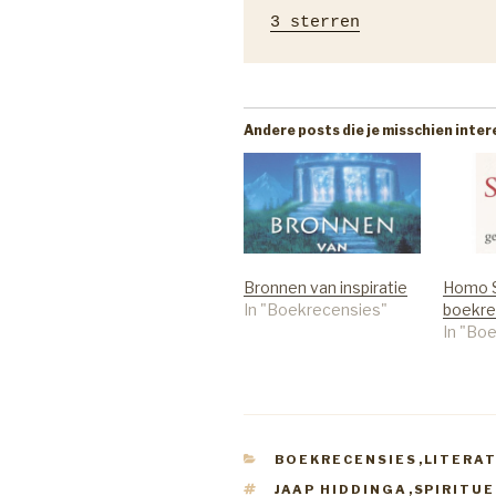
3 sterren
Andere posts die je misschien inte
Bronnen van inspiratie
Homo S
In "Boekrecensies"
boekre
In "Bo
CATEGORIEËN
BOEKRECENSIES
,
LITERA
TAGS
JAAP HIDDINGA
,
SPIRITUE