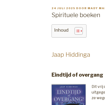
GEPLAATST
24 JULI 2025
DOOR
MADY MA
OP
Spirituele boeken
Inhoud
Jaap Hiddinga
Eindtijd of overgang
Dit vri
uitgege
ze wege