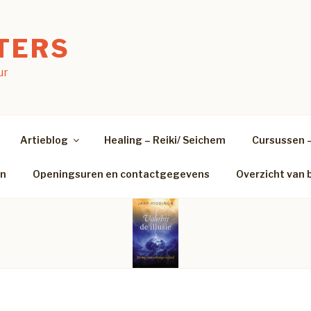
TERS
ur
Artieblog
Healing – Reiki/ Seichem
Cursussen 
en
Openingsuren en contactgegevens
Overzicht van 