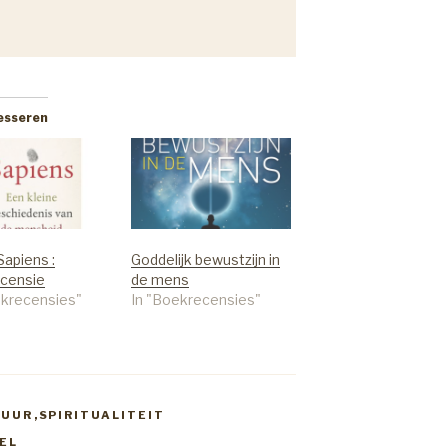
resseren
apiens :
Goddelijk bewustzijn in
censie
de mens
ekrecensies"
In "Boekrecensies"
TUUR
,
SPIRITUALITEIT
EL