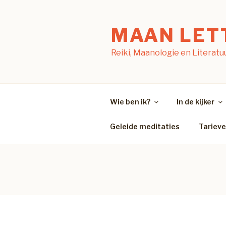
Naar
de
MAAN LET
inhoud
springen
Reiki, Maanologie en Literatu
Wie ben ik?
In de kijker
Geleide meditaties
Tariev