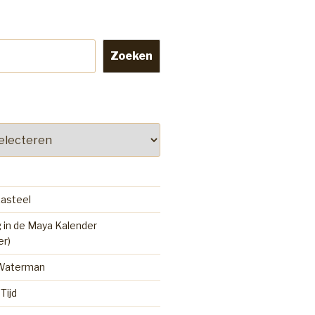
Zoeken
kasteel
 in de Maya Kalender
er)
 Waterman
Tijd